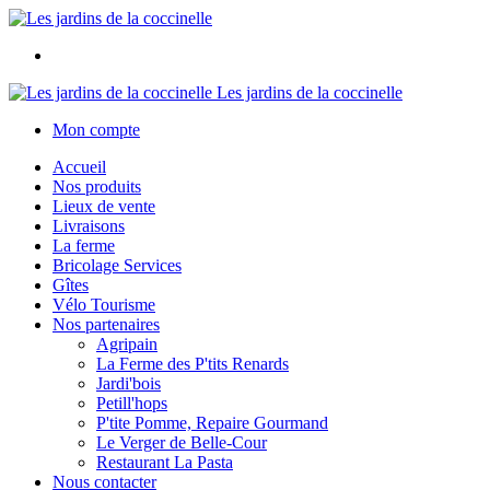
Les jardins de la coccinelle
Mon compte
Accueil
Nos produits
Lieux de vente
Livraisons
La ferme
Bricolage Services
Gîtes
Vélo Tourisme
Nos partenaires
Agripain
La Ferme des P'tits Renards
Jardi'bois
Petill'hops
P'tite Pomme, Repaire Gourmand
Le Verger de Belle-Cour
Restaurant La Pasta
Nous contacter