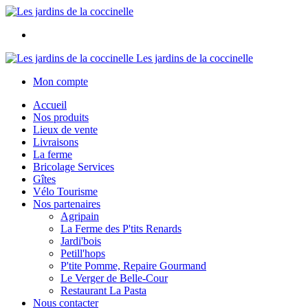
Les jardins de la coccinelle
Mon compte
Accueil
Nos produits
Lieux de vente
Livraisons
La ferme
Bricolage Services
Gîtes
Vélo Tourisme
Nos partenaires
Agripain
La Ferme des P'tits Renards
Jardi'bois
Petill'hops
P'tite Pomme, Repaire Gourmand
Le Verger de Belle-Cour
Restaurant La Pasta
Nous contacter