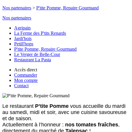
Nos partenaires
>
P'tite Pomme, Repaire Gourmand
Nos partenaires
Agripain
La Ferme des P'tits Renards
Jardi'bois
Petill'hops
P'tite Pomme, Repaire Gourmand
Le Verger de Belle-Cour
Restaurant La Pasta
Accès direct
Commander
Mon compte
Contact
Le restaurant
P’tite Pomme
vous accueille du mardi
au samedi, midi et soir, avec une cuisine savoureuse
et de saison.
Actuellement à l’honneur :
nos tomates fraîches
,
directement du marché de
Talensac
!